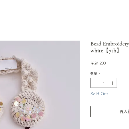
Bead Embroidery
white【7th】
価
￥24,200
格
数量
*
Sold Out
再入