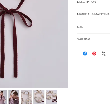
DESCRIPTION
手編みによってふっ
MATERIAL & MAINTEN
光を受けるたびに、
らめくスパンコール
本体:毛70% アクリ
に輝きを添えます。
SIZE
エステル20%
た一品で、寒い季節
全長45 耳当て部幅1
やわらかな顎紐が全
SHIPPING
サイズ調節も容易に
繊細な装飾が施され
送料：国内一律 880
な巾着袋が付属され
発送時期の目安：20
モデル身長：158cm
入荷次第ご注文順に