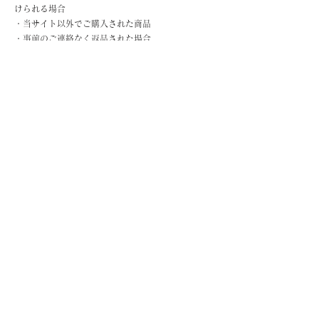
けられる場合
・当サイト以外でご購入された商品
・事前のご連絡なく返品された場合
また、返品をご希望の際は必ず問い合わせ窓口まで
ご連絡ください。ご連絡を頂かずに返品された場合
対応できかねますのでご了承ください。
3. 誤った商品が届いた、または商品不良・汚れ等の
製品が届いた場合
お届けする商品は、検品・梱包チームによる入念な
検品を経て出荷されておりますが、万が一お受け取
りの商品に誤りや不良・汚れが見受けられた場合
は、すぐに問い合わせ窓口(
info@tunica-knit.com
)
までご連絡ください。
誤った商品、不具合商品の交換の手順は下記となり
ます。
1.info@tunica-knit.com
までご連絡くださいませ。
2.着払いで該当の商品をご返送くださいませ。
3.改めて商品をお送りさせていただきます。
少人数での運営のため、ご不便をおかけ
す
ることが
あるかもしれませんが、何卒ご理解とご協力をお願