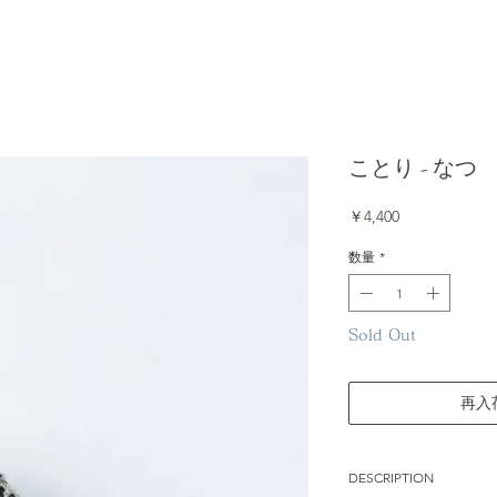
ことり - なつ
価
￥4,400
格
数量
*
Sold Out
再入
DESCRIPTION