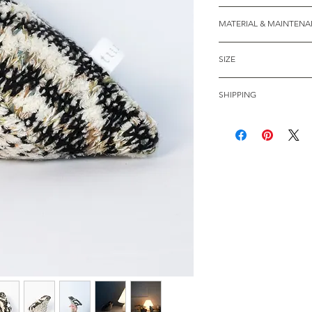
雷鳥ニットと同じ素材
MATERIAL & MAINTEN
み。やわらかな肌触
ことのできる存在に
綿33% アクリル25
型紙や素材の使用方
SIZE
イロン8％
ふくとしたおなかの
(中綿：ポリエステル
幅：約13～14cm 
す。日々傍らで可愛
ン100%)
SHIPPING
※編地の特性に加え
の模様とこだわりの
れ方やシルエットに
トにもなります。
送料：国内一律 880
りとの出会いをお楽
褐色が"なつ"、白色
鳥の羽色にちなんで
の間を思わせる新色"